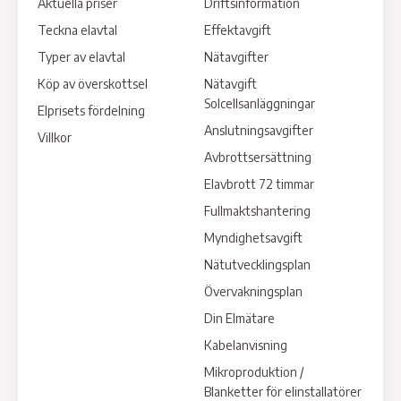
Aktuella priser
Driftsinformation
Teckna elavtal
Effektavgift
Typer av elavtal
Nätavgifter
Köp av överskottsel
Nätavgift
Solcellsanläggningar
Elprisets fördelning
Anslutningsavgifter
Villkor
Avbrottsersättning
Elavbrott 72 timmar
Fullmaktshantering
Myndighetsavgift
Nätutvecklingsplan
Övervakningsplan
Din Elmätare
Kabelanvisning
Mikroproduktion /
Blanketter för elinstallatörer