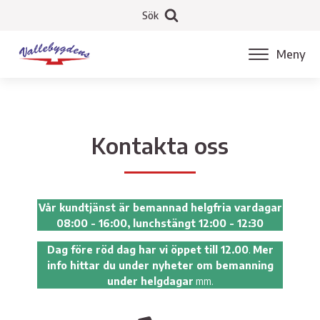
Sök
Meny
Kontakta oss
Vår kundtjänst är bemannad helgfria vardagar
08:00 - 16:00, lunchstängt 12:00 - 12:30
Dag före röd dag har vi öppet till 12.00
.
Mer
info hittar du under nyheter om bemanning
under helgdagar
mm.