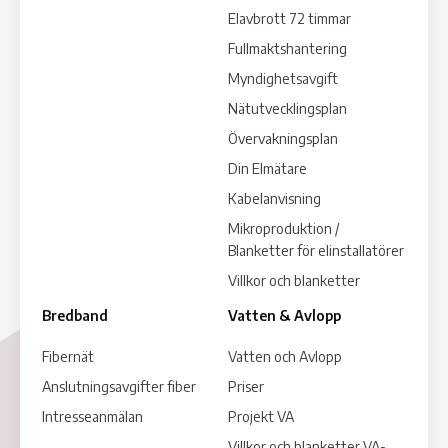
Elavbrott 72 timmar
Fullmaktshantering
Myndighetsavgift
Nätutvecklingsplan
Övervakningsplan
Din Elmätare
Kabelanvisning
Mikroproduktion /
Blanketter för elinstallatörer
Villkor och blanketter
Bredband
Vatten & Avlopp
Fibernät
Vatten och Avlopp
Anslutningsavgifter fiber
Priser
Intresseanmälan
Projekt VA
Villkor och blanketter VA-