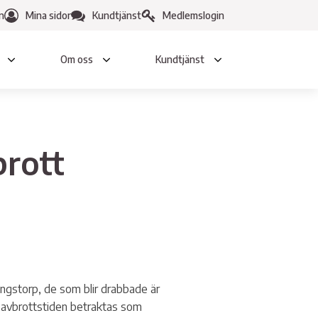
n
Mina sidor
Kundtjänst
Medlemslogin
Om oss
Kundtjänst
ten &
Tjänster
opp
rott
Anlita en elektriker
h Avlopp
Skaffa elbilsladdare
A
ina behov - vår drivkraft
h blanketter VA-nät
ingstorp, de som blir drabbade är
nmälan
r avbrottstiden betraktas som