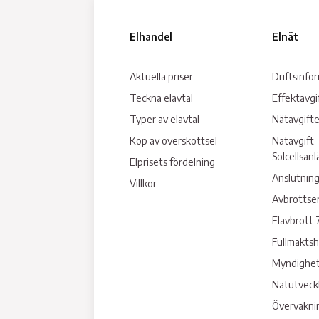
Elhandel
Elnät
Aktuella priser
Driftsinfo
Teckna elavtal
Effektavgi
Typer av elavtal
Nätavgifte
Köp av överskottsel
Nätavgift
Solcellsan
Elprisets fördelning
Anslutning
Villkor
Avbrottse
Elavbrott 
Fullmakts
Myndighet
Nätutveck
Övervakni