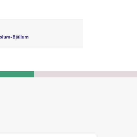
vloppspumpar
llgänglig och personlig kontakt
olum-Bjällum