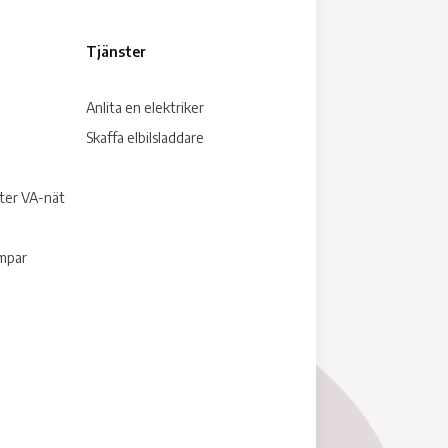
Tjänster
Anlita en elektriker
Skaffa elbilsladdare
tter VA-nät
umpar