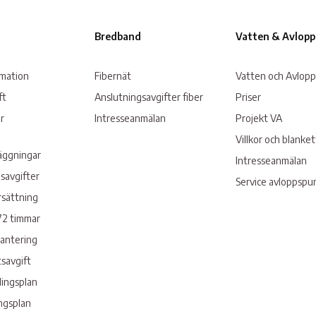
Bredband
Vatten & Avlopp
rmation
Fibernät
Vatten och Avlopp
ft
Anslutningsavgifter fiber
Priser
r
Intresseanmälan
Projekt VA
Villkor och blanke
läggningar
Intresseanmälan
savgifter
Service avloppsp
rsättning
72 timmar
hantering
savgift
lingsplan
ngsplan