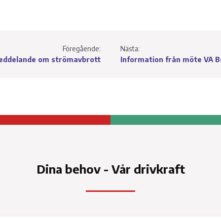
Service a
Ti
Föregående:
Nästa:
eddelande om strömavbrott
Information från möte VA B
tter för
Dina behov - Vår drivkraft