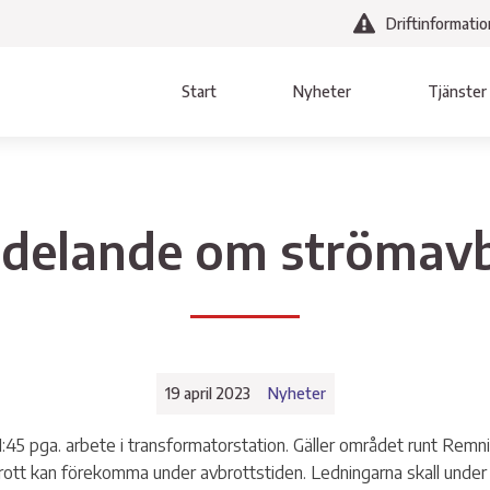
Driftinformatio
Start
Nyheter
Tjänster
gen
Bredband
Hitta direkt
Våra resurser
Vat
Avl
Villkor & Blanketter
Personal
delande om strömavb
Fibernät
Mina sidor
Solcellsparken Notabron
Vatten oc
Anslutningsavgifter fiber
Länktips
Vallebygdens solcells-paneler
Priser
Intresseanmälan
Medlemslogin
Openbit
Projekt V
ningar
19 april 2023
Nyheter
D
Villkor oc
11:45 pga. arbete i transformatorstation. Gäller området runt Remn
Intressea
vbrott kan förekomma under avbrottstiden. Ledningarna skall unde