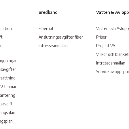
Bredband
Vatten & Avlopp
rmation
Fibernät
Vatten och Avlopp
ft
Anslutningsavgifter fiber
Priser
r
Intresseanmälan
Projekt VA
Villkor och blanke
läggningar
Intresseanmälan
savgifter
Service avloppsp
rsättning
72 timmar
hantering
savgift
lingsplan
ngsplan