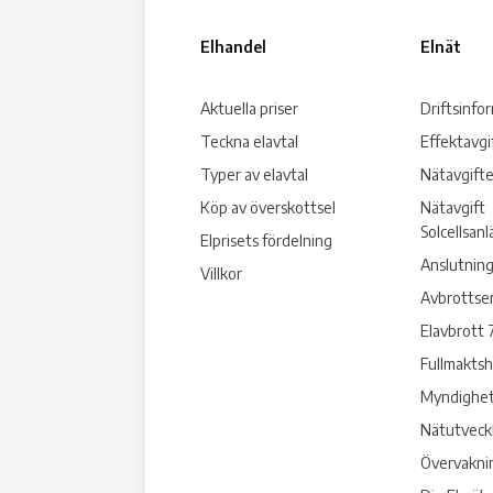
Elhandel
Elnät
Aktuella priser
Driftsinfo
Teckna elavtal
Effektavgi
Typer av elavtal
Nätavgifte
Köp av överskottsel
Nätavgift
Solcellsan
Elprisets fördelning
Anslutning
Villkor
Avbrottse
Elavbrott 
Fullmakts
Myndighet
Nätutveck
Övervakni