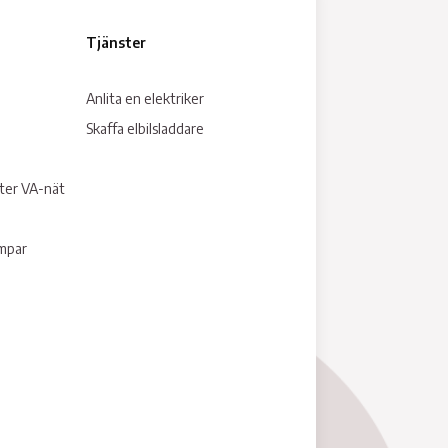
Tjänster
Anlita en elektriker
Skaffa elbilsladdare
tter VA-nät
umpar