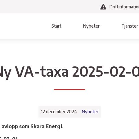
Driftinformatio
Start
Nyheter
Tjänster
gen
Bredband
Hitta direkt
Våra resurser
Vat
Avl
Villkor & Blanketter
Personal
Ny VA-taxa 2025-02-0
Fibernät
Mina sidor
Solcellsparken Notabron
Vatten oc
Anslutningsavgifter fiber
Länktips
Vallebygdens solcells-paneler
Priser
Intresseanmälan
Medlemslogin
Openbit
Projekt V
ningar
12 december 2024
Nyheter
D
Villkor oc
h avlopp som Skara Energi
.
Intressea