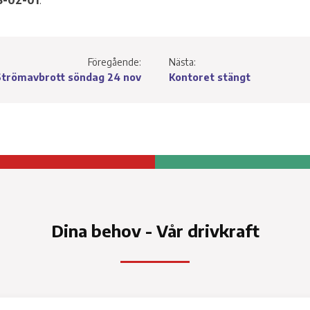
5-02-01
.
Service a
Ti
Föregående:
Nästa:
Strömavbrott söndag 24 nov
Kontoret stängt
tter för
Dina behov - Vår drivkraft