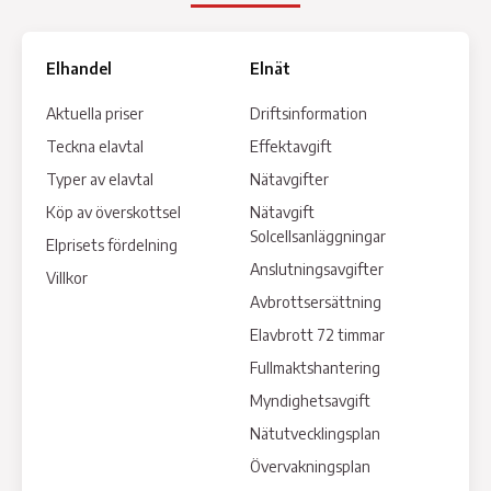
Elhandel
Elnät
Aktuella priser
Driftsinformation
Teckna elavtal
Effektavgift
Typer av elavtal
Nätavgifter
Köp av överskottsel
Nätavgift
Solcellsanläggningar
Elprisets fördelning
Anslutningsavgifter
Villkor
Avbrottsersättning
Elavbrott 72 timmar
Fullmaktshantering
Myndighetsavgift
Nätutvecklingsplan
Övervakningsplan