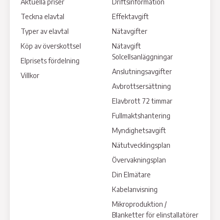
Aktuella priser
Driftsinformation
Teckna elavtal
Effektavgift
Typer av elavtal
Nätavgifter
Köp av överskottsel
Nätavgift
Solcellsanläggningar
Elprisets fördelning
Anslutningsavgifter
Villkor
Avbrottsersättning
Elavbrott 72 timmar
Fullmaktshantering
Myndighetsavgift
Nätutvecklingsplan
Övervakningsplan
Din Elmätare
Kabelanvisning
Mikroproduktion /
Blanketter för elinstallatörer