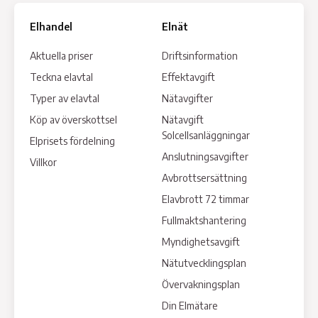
Elhandel
Elnät
Aktuella priser
Driftsinformation
Teckna elavtal
Effektavgift
Typer av elavtal
Nätavgifter
Köp av överskottsel
Nätavgift
Solcellsanläggningar
Elprisets fördelning
Anslutningsavgifter
Villkor
Avbrottsersättning
Elavbrott 72 timmar
Fullmaktshantering
Myndighetsavgift
Nätutvecklingsplan
Övervakningsplan
Din Elmätare