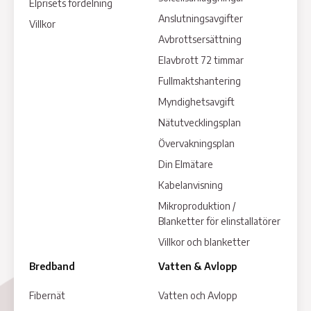
Elprisets fördelning
Anslutningsavgifter
Villkor
Avbrottsersättning
Elavbrott 72 timmar
Fullmaktshantering
Myndighetsavgift
Nätutvecklingsplan
Övervakningsplan
Din Elmätare
Kabelanvisning
Mikroproduktion /
Blanketter för elinstallatörer
Villkor och blanketter
Bredband
Vatten & Avlopp
Fibernät
Vatten och Avlopp