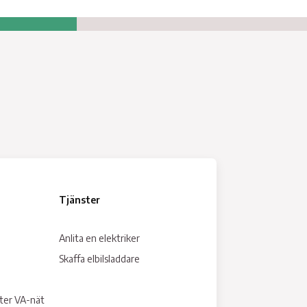
vloppspumpar
llgänglig och personlig kontakt
Tjänster
Anlita en elektriker
Skaffa elbilsladdare
tter VA-nät