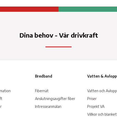
Service a
Ti
Dina behov - Vår drivkraft
Bredband
Vatten & Avlopp
tter för
rmation
Fibernät
Vatten och Avlopp
ft
Anslutningsavgifter fiber
Priser
r
Intresseanmälan
Projekt VA
Villkor och blanke