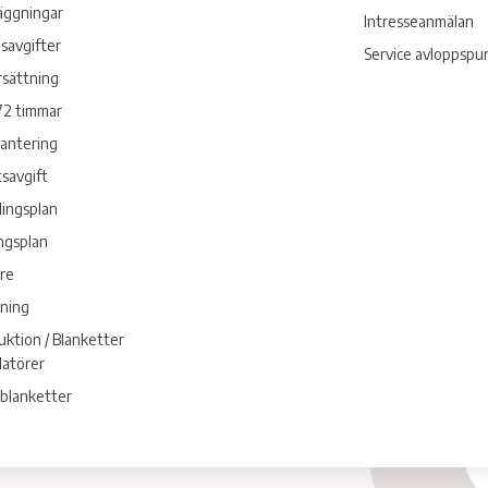
läggningar
Intresseanmälan
savgifter
Service avloppsp
rsättning
72 timmar
hantering
savgift
lingsplan
ngsplan
re
sning
ktion / Blanketter
llatörer
 blanketter