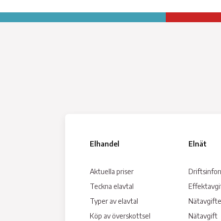
Beställ aktivering av HAN-port
Elavbrott 72 timmar
Solceller
Att tänka på vid dödsbo
Fullmaktshantering
Skaffa elbilsladdare
Myndighetsavgift
Nätutvecklingsplan
Övervakningsplan
Din Elmätare
Kabelanvisning
Elhandel
Elnät
Mikroproduktion / Blanke
elinstallatörer
Aktuella priser
Driftsinfo
Teckna elavtal
Villkor och blanketter
Effektavgi
Typer av elavtal
Nätavgifte
Köp av överskottsel
Nätavgift