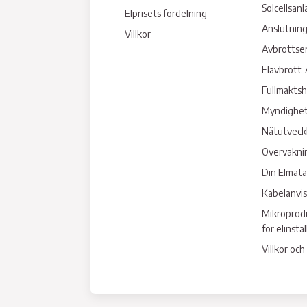
Solcellsan
Elprisets fördelning
Anslutning
Villkor
Avbrottse
Elavbrott 
Fullmakts
Myndighet
Nätutveck
Övervakni
Din Elmäta
Kabelanvi
Mikroprodu
för elinsta
Villkor och