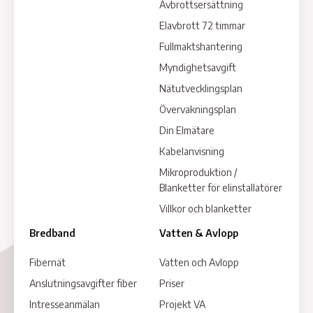
Avbrottsersättning
Elavbrott 72 timmar
Fullmaktshantering
Myndighetsavgift
Nätutvecklingsplan
Övervakningsplan
Din Elmätare
Kabelanvisning
Mikroproduktion /
Blanketter för elinstallatörer
Villkor och blanketter
Bredband
Vatten & Avlopp
Fibernät
Vatten och Avlopp
Anslutningsavgifter fiber
Priser
Intresseanmälan
Projekt VA