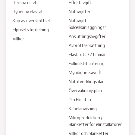
Teckna elavtal
Effektavgift
Typer av elavtal
Nätavgifter
Köp av överskottsel
Nätavgift
Solcellsanläggningar
Elprisets fördelning
Anslutningsavgifter
Villkor
Avbrottsersättning
Elavbrott 72 timmar
Fullmaktshantering
Myndighetsavgift
Nätutvecklingsplan
Övervakningsplan
Din Elmätare
Kabelanvisning
Mikroproduktion /
Blanketter för elinstallatörer
Villkor och blanketter