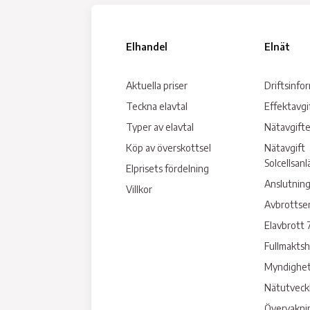
Elhandel
Elnät
Aktuella priser
Driftsinfo
Teckna elavtal
Effektavgi
Typer av elavtal
Nätavgifte
Köp av överskottsel
Nätavgift
Solcellsan
Elprisets fördelning
Anslutning
Villkor
Avbrottse
Elavbrott 
Fullmakts
Myndighet
Nätutveck
Övervakni