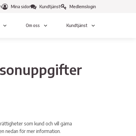
n
Mina sidor
Kundtjänst
Medlemslogin
Om oss
Kundtjänst
ten &
Tjänster
opp
rsonuppgifter
Anlita en elektriker
h Avlopp
Skaffa elbilsladdare
A
ina behov - vår drivkraft
h blanketter VA-nät
rättigheter som kund och vill gärna
nmälan
en nedan för mer information.