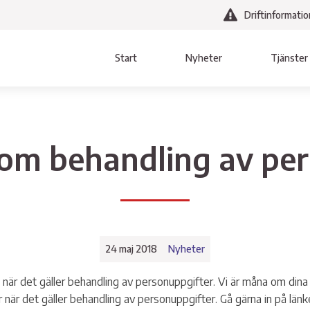
Driftinformatio
Start
Nyheter
Tjänster
gen
Bredband
Hitta direkt
Våra resurser
Vat
Avl
Villkor & Blanketter
Personal
om behandling av pe
Fibernät
Mina sidor
Solcellsparken Notabron
Vatten oc
Anslutningsavgifter fiber
Länktips
Vallebygdens solcells-paneler
Priser
Intresseanmälan
Medlemslogin
Openbit
Projekt V
ningar
24 maj 2018
Nyheter
D
Villkor oc
 när det gäller behandling av personuppgifter. Vi är måna om dina 
Intressea
när det gäller behandling av personuppgifter. Gå gärna in på länk