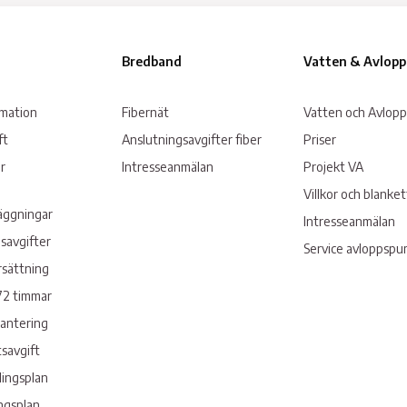
Bredband
Vatten & Avlopp
rmation
Fibernät
Vatten och Avlopp
ft
Anslutningsavgifter fiber
Priser
r
Intresseanmälan
Projekt VA
Villkor och blanke
läggningar
Intresseanmälan
savgifter
Service avloppsp
rsättning
72 timmar
hantering
savgift
lingsplan
ngsplan