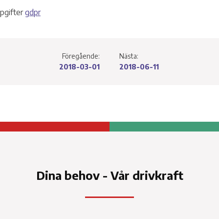
Service a
pgifter
gdpr
Ti
Föregående:
Nästa:
2018-03-01
2018-06-11
tter för
Dina behov - Vår drivkraft