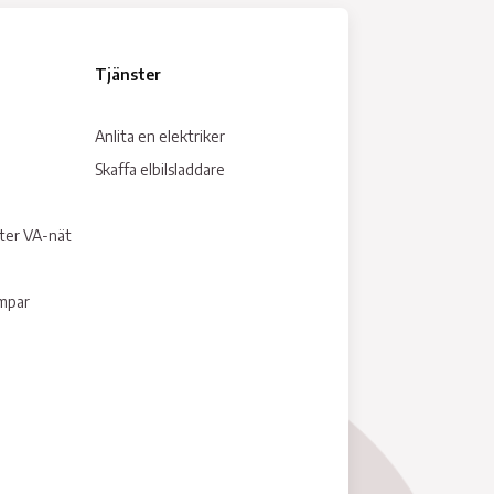
Tjänster
Anlita en elektriker
Skaffa elbilsladdare
tter VA-nät
umpar