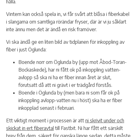
hålla.
Vintern kan också spela in, vi får svårt att blåsa i fiberkabel
i slangarna om samtliga rörändar fryser, där är vi ju såklart
inte ännu men det är ändå en risk framöver.
Vi ska ändå ge en liten bild av tidplanen för inkoppling av
fiber i just Öglunda:
Boende norr om Öglunda by (upp mot Åbod-Toran-
Bockaskede), har ni fått ok på inkoppling vatten-
avlopp så ska ni ha er fiber innan året är slut,
förutsatt då att ni grävt i er trädgård förstås.
Boende i Öglunda by (men bara ni som får ok på
inkoppling avlopp-vatten nu i höst) ska ha er fiber
inkopplad senast i februari.
Ett viktigt moment i processen är att
ni skrivit under och
skickat in ert fiberavtal
till Fastbit. Ni har fått ett särskilt
brev från dem, säkert för ganska länge sedan, detta måste