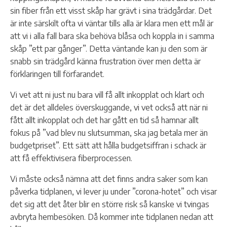
sin fiber från ett visst skåp har grävt i sina trädgårdar. Det
är inte särskilt ofta vi väntar tills alla är klara men ett mål är
att vi i alla fall bara ska behöva blåsa och koppla in i samma
skåp ”ett par gånger”. Detta väntande kan ju den som är
snabb sin trädgård känna frustration över men detta är
förklaringen till förfarandet.
Vi vet att ni just nu bara vill få allt inkopplat och klart och
det är det alldeles överskuggande, vi vet också att när ni
fått allt inkopplat och det har gått en tid så hamnar allt
fokus på ”vad blev nu slutsumman, ska jag betala mer än
budgetpriset”. Ett sätt att hålla budgetsiffran i schack är
att få effektivisera fiberprocessen.
Vi måste också nämna att det finns andra saker som kan
påverka tidplanen, vi lever ju under ”corona-hotet” och visar
det sig att det åter blir en större risk så kanske vi tvingas
avbryta hembesöken. Då kommer inte tidplanen nedan att