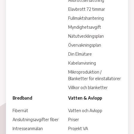
Avbrottsersättning
Elavbrott 72 timmar
Fullmaktshantering
Myndighetsavgift
Nätutvecklingsplan
Övervakningsplan
Din Elmätare
Kabelanvisning
Mikroproduktion /
Blanketter för elinstallatörer
Villkor och blanketter
Bredband
Vatten & Avlopp
Fibernät
Vatten och Avlopp
Anslutningsavgifter fiber
Priser
Intresseanmälan
Projekt VA