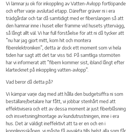
Vi lämnar ju ok för inkoppling av Vatten-Avlopp fortlöpande
och efter varje avslutad etapp. Därefter gräver ni i era
trädgårdar och tar då samtidigt med er fiberslangen så att
den hamnar inne i huset eller framme vid husets yttervägg,
så långt allt väl. Vi har full förståelse för att ni då tycker att
”nu har jag gjort mitt, kom hit och montera
fiberelektroniken”, detta är dock ett moment som vi hela
tiden har sagt att det tar viss tid. På samtliga stormöten
har vi informerat att ”fibern kommer sist, ibland långt efter
klartecknet på inkoppling vatten-avlopp”.
Vad beror då detta på?
Vi kämpar varje dag med att hålla den budgetsiffra ni som
beställare/betalare har fått, vi jobbar stenhårt med att
effektivisera och ett av dessa moment är just fiberblåsning
och insvetsning/montage av kundutrustningen, inne i era
hus. Det är väldigt ineffektivt att ta er en och en i
kopplingsskåpen, vi måste få avvakta tills helst alla som får