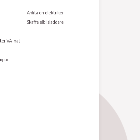
Anlita en elektriker
Skaffa elbilsladdare
tter VA-nät
umpar