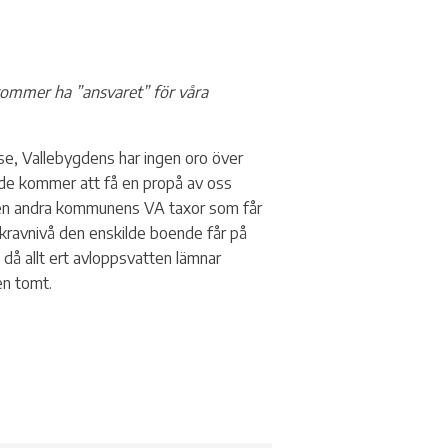
kommer ha ”ansvaret” för våra
, Vallebygdens har ingen oro över
ch de kommer att få en propå av oss
r den andra kommunens VA taxor som får
kravnivå den enskilde boende får på
a då allt ert avloppsvatten lämnar
en tomt.