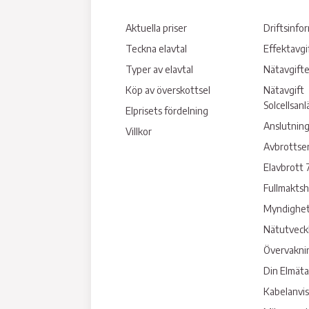
Aktuella priser
Driftsinfo
Teckna elavtal
Effektavgi
Typer av elavtal
Nätavgifte
Köp av överskottsel
Nätavgift
Solcellsan
Elprisets fördelning
Anslutning
Villkor
Avbrottse
Elavbrott 
Fullmakts
Myndighet
Nätutveck
Övervakni
Din Elmäta
Kabelanvi