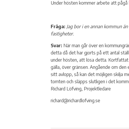
Under hösten kommer arbete att pågå k
Fråga:
Jag bor i en annan kommun än 
fastigheter.
Svar:
När man går över en kommungrän
detta då det har gjorts på ett antal stä
under hösten, att lösa detta. Kortfatt
gälla, över gränsen. Angående om den 
sitt avlopp, så kan det möjligen skilja 
tomten och släpps slutligen i det kommun
Richard Löfving, Projektledare
richard@richardlofving.se