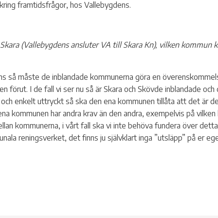
ring framtidsfrågor, hos Vallebygdens.
Skara (Vallebygdens ansluter VA till Skara Kn), vilken kommun 
s så måste de inblandade kommunerna göra en överenskommelse
llen förut. I de fall vi ser nu så är Skara och Skövde inblandade o
at och enkelt uttryckt så ska den ena kommunen tillåta att det ä
ena kommunen har andra krav än den andra, exempelvis på vilken 
mellan kommunerna, i vårt fall ska vi inte behöva fundera över dett
ala reningsverket, det finns ju självklart inga ”utsläpp” på er eg