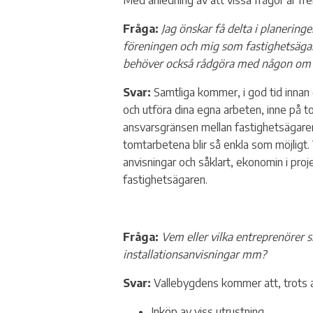
Med anledning av att vissa frågor är fr
Beställ aktivering av HAN-port
Elavbrott 72 timmar
Solceller
Fråga:
Jag önskar få delta i planeri
Att tänka på vid dödsbo
Fullmaktshantering
Skaffa elbilsladdare
föreningen och mig som fastighetsägar
behöver också rådgöra med någon om lä
Myndighetsavgift
Svar:
Samtliga kommer, i god tid innan 
Nätutvecklingsplan
och utföra dina egna arbeten, inne på 
ansvarsgränsen mellan fastighetsägaren 
Övervakningsplan
tomtarbetena blir så enkla som möjligt.
Din Elmätare
anvisningar och såklart, ekonomin i proje
fastighetsägaren.
Kabelanvisning
Mikroproduktion / Blanke
elinstallatörer
Fråga:
Vem eller vilka entreprenörer s
installationsanvisningar mm?
Villkor och blanketter
Svar:
Vallebygdens kommer att, trots at
Inköp av viss utrustning.