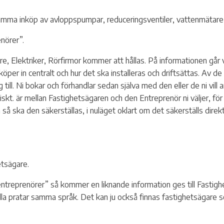
amma inköp av avloppspumpar, reduceringsventiler, vattenmätar
nörer”.
e, Elektriker, Rörfirmor kommer att hållas. På informationen går 
öper in centralt och hur det ska installeras och driftsättas. Av d
ng till. Ni bokar och förhandlar sedan själva med den eller de ni vill
diskt. är mellan Fastighetsägaren och den Entreprenör ni väljer, f
så ska den säkerställas, i nuläget oklart om det säkerställs direk
etsägare.
treprenörer” så kommer en liknande information ges till Fastighets
alla pratar samma språk. Det kan ju också finnas fastighetsägare som