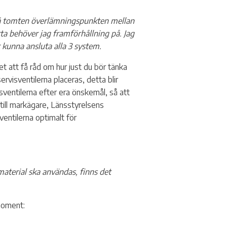
vloppspumpar
llgänglig och personlig kontakt
 på tomten överlämningspunkten mellan
a behöver jag framförhållning på. Jag
kunna ansluta alla 3 system.
t att få råd om hur just du bör tänka
visventilerna placeras, detta blir
ventilerna efter era önskemål, så att
till markägare, Länsstyrelsens
sventilerna optimalt för
material ska användas, finns det
 moment: