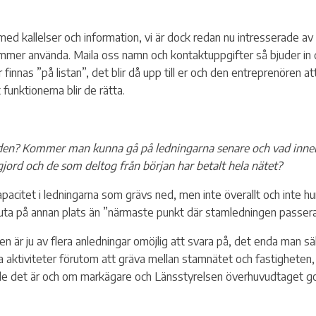
d kallelser och information, vi är dock redan nu intresserade av at
 ni kommer använda. Maila oss namn och kontaktuppgifter så bjuder 
nnas ”på listan”, det blir då upp till er och den entreprenören 
 funktionerna blir de rätta.
en? Kommer man kunna gå på ledningarna senare och vad innebär 
 gjord och de som deltog från början har betalt hela nätet?
apacitet i ledningarna som grävs ned, men inte överallt och inte h
luta på annan plats än ”närmaste punkt där stamledningen passera
en är ju av flera anledningar omöjlig att svara på, det enda man sä
 aktiviteter förutom att gräva mellan stamnätet och fastigheten
e det är och om markägare och Länsstyrelsen överhuvudtaget godk