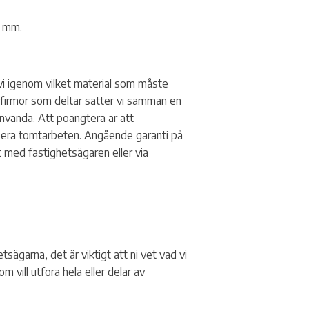
e mm.
vi igenom vilket material som måste
e firmor som deltar sätter vi samman en
 använda. Att poängtera är att
ör era tomtarbeten. Angående garanti på
t med fastighetsägaren eller via
ägarna, det är viktigt att ni vet vad vi
 vill utföra hela eller delar av