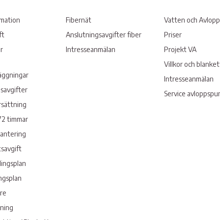
rmation
Fibernät
Vatten och Avlopp
ft
Anslutningsavgifter fiber
Priser
r
Intresseanmälan
Projekt VA
Villkor och blanke
läggningar
Intresseanmälan
savgifter
Service avloppsp
rsättning
72 timmar
hantering
savgift
lingsplan
ngsplan
re
sning