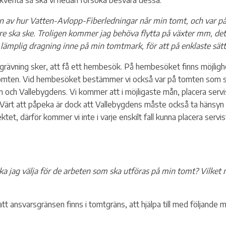
ekventa så ska vi nedan försöka besvara dessa.
Service a
Ti
ngen av hur Vatten-Avlopp-Fiberledningar når min tomt, och var
e ska ske. Troligen kommer jag behöva flytta på växter mm, dett
mplig dragning inne på min tomtmark, för att på enklaste sätt 
grävning sker, att få ett hembesök. På hembesöket finns möjlighe
tomten. Vid hembesöket bestämmer vi också var på tomten som ser
och Vallebygdens. Vi kommer att i möjligaste mån, placera servis
 Värt att påpeka är dock att Vallebygdens måste också ta hänsyn 
ktet, därför kommer vi inte i varje enskilt fall kunna placera servi
tter för
ka jag välja för de arbeten som ska utföras på min tomt? Vilket 
t ansvarsgränsen finns i tomtgräns, att hjälpa till med följande