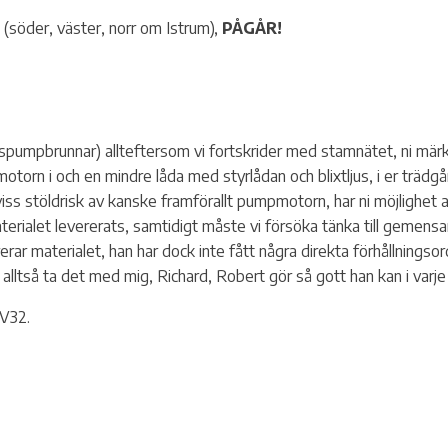
(söder, väster, norr om Istrum),
PÅGÅR!
ppspumpbrunnar) allteftersom vi fortskrider med stamnätet, ni mä
orn i och en mindre låda med styrlådan och blixtljus, i er trädgår
viss stöldrisk av kanske framförallt pumpmotorn, har ni möjlighet
materialet levererats, samtidigt måste vi försöka tänka till gemensa
rar materialet, han har dock inte fått några direkta förhållningso
ni alltså ta det med mig, Richard, Robert gör så gott han kan i varje e
V32.