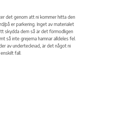
rker det genom att ni kommer hitta den
d/på er parkering. Inget av materialet
 att skydda dem så är det förmodligen
mt så inte grejerna hamnar alldeles fel.
rder av undertecknad, är det något ni
nskilt fall.