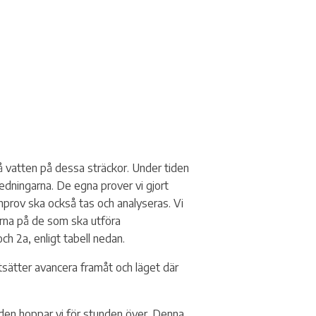
å vatten på dessa sträckor. Under tiden
ledningarna. De egna prover vi gjort
tenprov ska också tas och analyseras. Vi
derna på de som ska utföra
h 2a, enligt tabell nedan.
sätter avancera framåt och läget där
den hoppar vi för stunden över. Denna