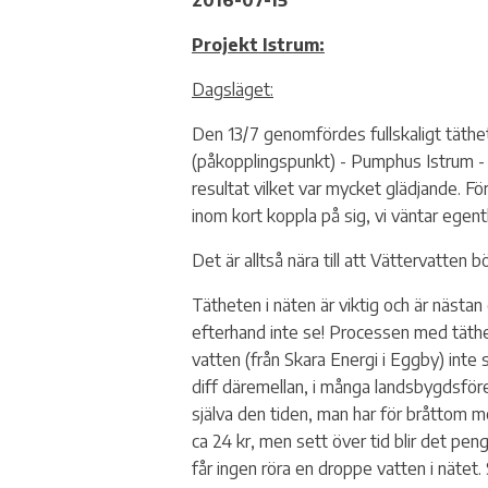
2016-07-15
Beställ aktivering av HAN-port
Elavbrott 72 timmar
Solceller
Projekt Istrum:
Att tänka på vid dödsbo
Fullmaktshantering
Skaffa elbilsladdare
Dagsläget:
Myndighetsavgift
Den 13/7 genomfördes fullskaligt täth
Nätutvecklingsplan
(påkopplingspunkt) - Pumphus Istrum - 
resultat vilket var mycket glädjande. Fö
Övervakningsplan
inom kort koppla på sig, vi väntar egen
Din Elmätare
Det är alltså nära till att Vättervatten 
Kabelanvisning
Tätheten i näten är viktig och är nästa
efterhand inte se! Processen med täthets
Mikroproduktion / Blanke
vatten (från Skara Energi i Eggby) inte
elinstallatörer
diff däremellan, i många landsbygdsföre
Villkor och blanketter
själva den tiden, man har för bråttom m
ca 24 kr, men sett över tid blir det pen
får ingen röra en droppe vatten i nätet. 