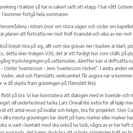
omkring i trakten så har ni säkert sett att etapp 1 har nått Göten
pp 1 kommer fortgå hela sommaren.
 ytterområdena i Istrum (norr om stora vägen och söder om kapellet
 är planen att fortsätta ner mot Rolf Kvarndal och vika av ner mot
å börjat röra på sig, allt som ska grävas ner i backen är klart, pl
ats, detta sker troligen V30, det är ett färdigt hus som ställs på pl
 igång tryckstegringen på vattensidan, därefter kan vi driftsätta n
 Crister Svantesson – Jens Svantesson sticket”. I andra änden vet vi
t”. Väder, vind och Flämslätts verksamhet får avgöra när vi kommer
vi då skjuta fram grävningen på Flämslätt lite).
, flutit på bra. Vi kan konstatera att dialogen med er boende och 
get vill undertecknad tacka Lars Örwall lite extra för all hjälp 
rat ett antal resor på kvällar och helger, bra för projektet. Sten C
allra mesta grävningen har skett på hans marker eller marker han b
dra vi varit i kontakt med ska också ha tack, några av er har haft o
ng avgrävda, det känns dock bra att vi trots störningen haft en bra