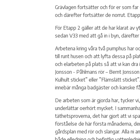
Grävlagen fortsätter och för er som far 
och därefter fortsätter de norrut. Eta
För Etapp 2 gäller att de har klarat av
sedan V33 med att gå in i byn, därefter
Arbetena kring våra två pumphus har ocks
till runt husen och att lyfta dessa på pl
och elarbeten på plats så att vi kan dra
Jonsson - Påhlmans rör – Bernt Jonsson –
Kulhult sticket” eller ”Flämslätt sticke
innebär många badgäster och kanske får 
De arbeten som är gjorda har, tycker vi
underlättar oerhört mycket. I sammanhan
täthetsproverna, det har gjort att vi spa
förståelse de här första månaderna, den 
gårdsplan med rör och slangar. Alla ni an
både elledning och befintlig vattenledni