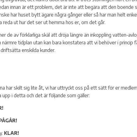
 redan innan är ett problem, det är inte att begära att den boend
nske har huset bytt ägare några gånger eller så har man helt enke
ka reda ut hur det ser ut hemma hos er, om det går.
r de av förklarliga skäl att dröja längre än inkoppling vatten-avl
närmre tidplan utan kan bara konstatera att vi behöver i princip f
driftsätta enskilda kunder.
a har skilt sig lite åt, vi har uttryckt oss på ett sätt för er med
 upp i detta och det är följande som gäller:
R!
PÅGÅR!
y.
KLAR!