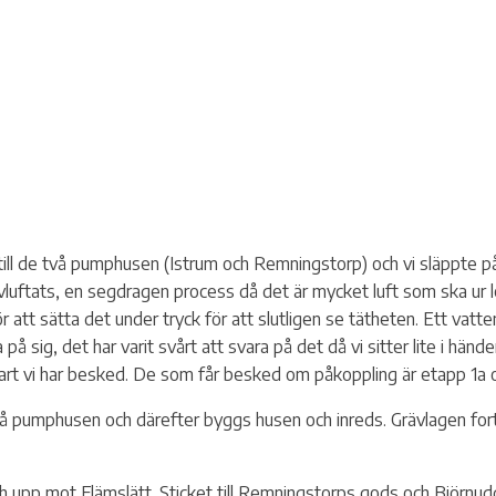
till de två pumphusen (Istrum och Remningstorp) och vi släppte p
 avluftats, en segdragen process då det är mycket luft som ska ur 
ör att sätta det under tryck för att slutligen se tätheten. Ett vat
på sig, det har varit svårt att svara på det då vi sitter lite i hän
rt vi har besked. De som får besked om påkoppling är etapp 1a oc
vå pumphusen och därefter byggs husen och inreds. Grävlagen fort
h upp mot Flämslätt. Sticket till Remningstorps gods och Björnud