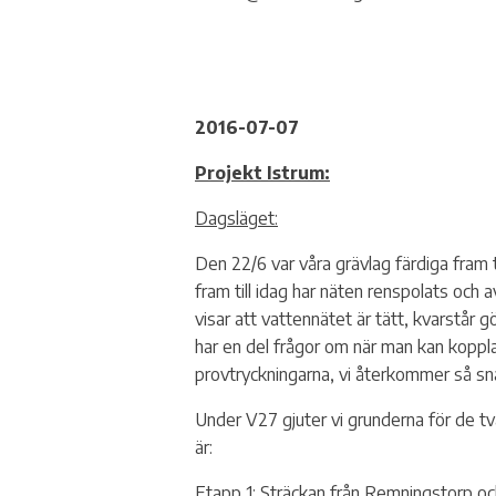
2016-07-07
Projekt Istrum:
Dagsläget:
Den 22/6 var våra grävlag färdiga fram 
fram till idag har näten renspolats och
visar att vattennätet är tätt, kvarstår g
har en del frågor om när man kan koppla 
provtryckningarna, vi återkommer så sna
Under V27 gjuter vi grunderna för de t
är:
Etapp 1: Sträckan från Remningstorp oc