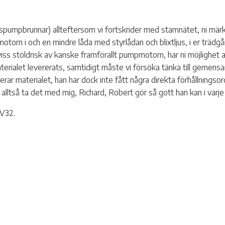
ppspumpbrunnar) allteftersom vi fortskrider med stamnätet, ni mä
orn i och en mindre låda med styrlådan och blixtljus, i er trädgår
viss stöldrisk av kanske framförallt pumpmotorn, har ni möjlighet
materialet levererats, samtidigt måste vi försöka tänka till gemensa
rar materialet, han har dock inte fått några direkta förhållningso
ni alltså ta det med mig, Richard, Robert gör så gott han kan i varje e
V32.