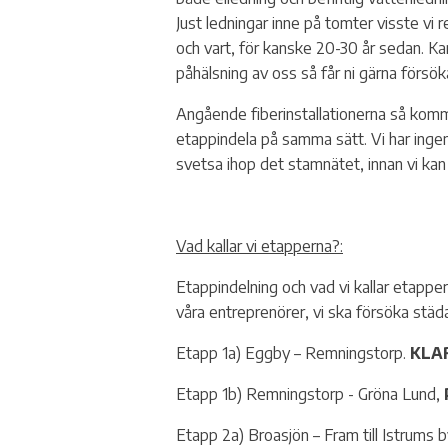
Just ledningar inne på tomter visste vi
och vart, för kanske 20-30 år sedan. Ka
påhälsning av oss så får ni gärna försö
Angående fiberinstallationerna så komme
etappindela på samma sätt. Vi har ingen 
svetsa ihop det stamnätet, innan vi kan 
Vad kallar vi etapperna?:
Etappindelning och vad vi kallar etappern
våra entreprenörer, vi ska försöka städa
Etapp 1a) Eggby – Remningstorp.
KLA
Etapp 1b) Remningstorp - Gröna Lund,
Etapp 2a) Broasjön – Fram till Istrums b