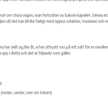
 norr om stora vägen, man fortsätter nu bakom kapellet. Denna eta
iljön då det kan bli lite farligt med öppna schakter, maskiner och 
a har skilt sig lite åt, vi har uttryckt oss på ett sätt för er med
 upp i detta och det är följande som gäller:
by
(söder, väster, norr om Istrum)