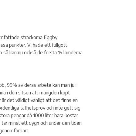
vloppspumpar
llgänglig och personlig kontakt
 omfattade sträckorna Eggby
sa punkter. Vi hade ett fullgott
obb så kan nu också de första 15 kunderna
obb, 99% av deras arbete kan man ju i
amna i den sitsen att mängden köpt
 det väldigt vanligt att det finns en
rdentliga täthetsprov och inte gett sig
stora pengar då 1000 liter bara kostar
n tar minst ett dygn och under den tiden
r genomförbart.