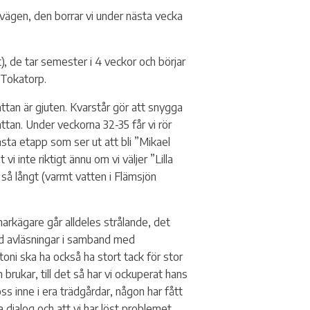
evägen, den borrar vi under nästa vecka
), de tar semester i 4 veckor och börjar
 Tokatorp.
attan är gjuten. Kvarstår gör att snygga
attan. Under veckorna 32-35 får vi rör
ästa etapp som ser ut att bli ”Mikael
 inte riktigt ännu om vi väljer ”Lilla
 så långt (varmt vatten i Flämsjön
markägare går alldeles strålande, det
med avläsningar i samband med
atoni ska ha också ha stort tack för stor
rukar, till det så har vi ockuperat hans
ss inne i era trädgårdar, någon har fått
 dialog och att vi har löst problemet.