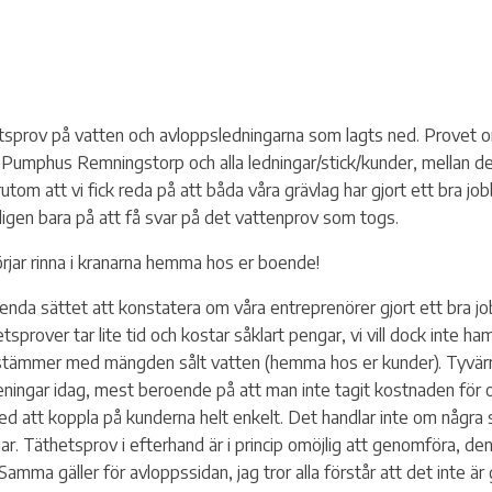
Service a
Ti
etsprov på vatten och avloppsledningarna som lagts ned. Provet
Pumphus Remningstorp och alla ledningar/stick/kunder, mellan des
rutom att vi fick reda på att båda våra grävlag har gjort ett bra j
tligen bara på att få svar på det vattenprov som togs.
börjar rinna i kranarna hemma hos er boende!
n enda sättet att konstatera om våra entreprenörer gjort ett bra j
prover tar lite tid och kostar såklart pengar, vi vill dock inte h
tter för
 stämmer med mängden sålt vatten (hemma hos er kunder). Tyvärr är
ningar idag, mest beroende på att man inte tagit kostnaden för o
ed att koppla på kunderna helt enkelt. Det handlar inte om några 
gar. Täthetsprov i efterhand är i princip omöjlig att genomföra, de
Samma gäller för avloppssidan, jag tror alla förstår att det inte ä