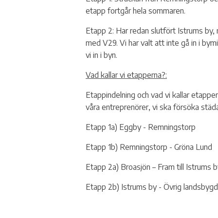
etapp fortgår hela sommaren.
Etapp 2: Har redan slutfört Istrums by,
med V29. Vi har valt att inte gå in i bym
vi in i byn.
Vad kallar vi etapperna?:
Etappindelning och vad vi kallar etappern
våra entreprenörer, vi ska försöka städa
Etapp 1a) Eggby - Remningstorp
Etapp 1b) Remningstorp - Gröna Lund
Etapp 2a) Broasjön – Fram till Istrums 
Etapp 2b) Istrums by - Övrig landsbygd 