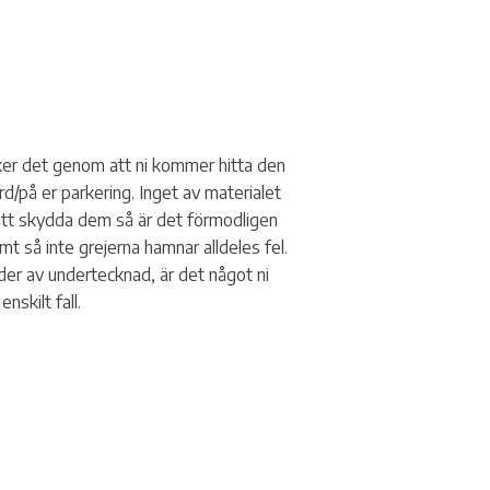
rker det genom att ni kommer hitta den
d/på er parkering. Inget av materialet
 att skydda dem så är det förmodligen
mt så inte grejerna hamnar alldeles fel.
rder av undertecknad, är det något ni
nskilt fall.